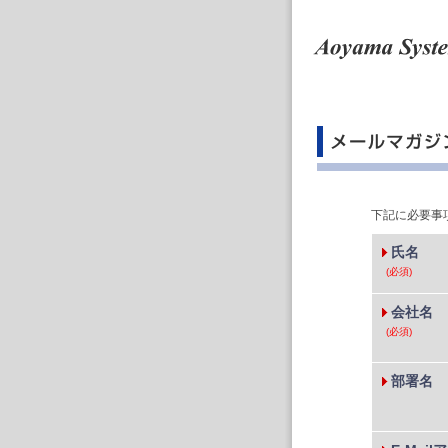
下記に必要事
氏名
(必須)
会社名
(必須)
部署名