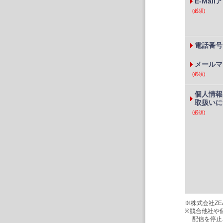
E-Mai
(必須)
電話番号
メールマ
(必須)
個人情報
取扱いに
(必須)
※株式会社ZEA
※競合他社や
配信を停止さ