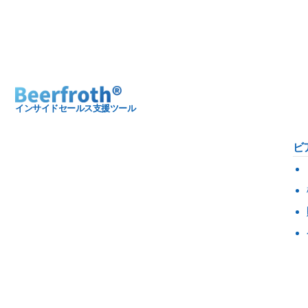
インサイドセールス支援ツール
ビ