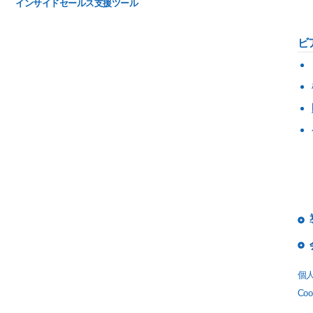
インサイドセールス支援ツール
ビ
個
Co