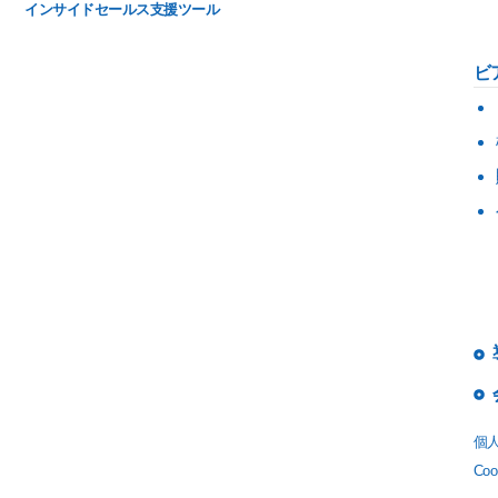
インサイドセールス支援ツール
ビ
個
Co