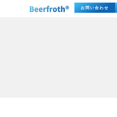
お問い合わせ