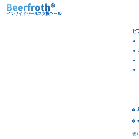
インサイドセールス支援ツール
ビ
個