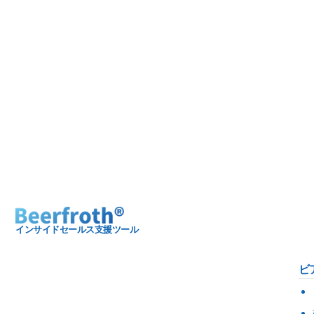
インサイドセールス支援ツール
ビ