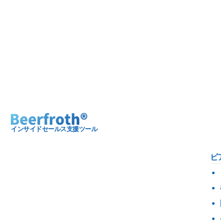
インサイドセールス支援ツール
ビ