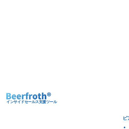
インサイドセールス支援ツール
ビ