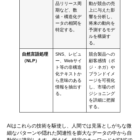
品リリース周
動が競合の売
期など、数
上に与えた影
値・構造化デ
響を分析し、
ータの相関を
将来の動向を
特定する。
予測するモデ
ルを構築す
る。
自然言語処理
SNS、レビュ
競合製品への
（NLP）
ー、Webサイ
顧客感情（ポ
ト等の非構造
ジ・ネガ）や
化テキストか
ブランドイメ
ら意味のある
ージを可視化
情報を抽出す
し、市場のポ
る。
ジショニング
を詳細に把握
する。
AIはこれらの技術を駆使し、人間では見落としがちな微
細なパターンや隠れた関連性を膨大なデータの中から自