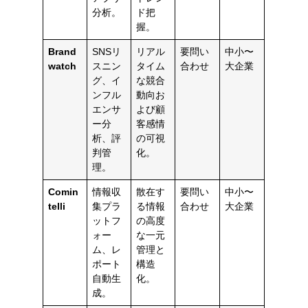
分析。
ド把
握。
Brand
SNSリ
リアル
要問い
中小〜
watch
スニン
タイム
合わせ
大企業
グ、イ
な競合
ンフル
動向お
エンサ
よび顧
ー分
客感情
析、評
の可視
判管
化。
理。
Comin
情報収
散在す
要問い
中小〜
telli
集プラ
る情報
合わせ
大企業
ットフ
の高度
ォー
な一元
ム、レ
管理と
ポート
構造
自動生
化。
成。