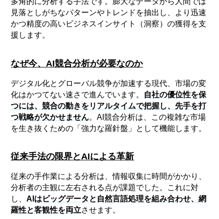
多角的に分析する手法です。膨大なデータから人間では
見落としがちなパターンやトレンドを抽出し、より迅速
かつ精度の高いビジネスインサイト（洞察）の獲得を支
援します。
なぜ今、AI競合分析が必要なのか
デジタル化とグローバル競争が加速する現代、市場の変
化はかつてない速さで進んでいます。
自社の優位性を保
つには、競合の動きをリアルタイムで把握し、先手を打
つ戦略が欠かせません
。AI競合分析は、この複雑な市場
を生き抜くための「強力な羅針盤」として機能します。
従来手法の限界とAIによる革新
従来の手作業による分析は、情報収集に時間がかかり、
分析者の主観に左右される点が課題でした。これに対
し、
AIはビッグデータと自然言語処理を組み合わせ、網
羅性と客観性を両立
させます。