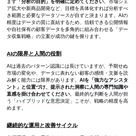
まず
「分析の目的」を明確に定めてください
。市場シェ
ア拡大や新商品開発など、目標を具体化すれば分析すべ
き範囲と必要なデータソースが自ずと決まります。AIの
精度はデータの質に直結するため、信頼できる公開情報
や自社保有の顧客データを多角的に組み合わせる「デー
タ収集戦略」の立案が成功の鍵を握ります。
AIの限界と人間の役割
AIは過去のパターン認識には長けていますが、予期せぬ
市場の変化や、データに表れない顧客の感情・文脈を読
み解く能力には限界があります。
AIを「強力なアシスタ
ント」と位置づけ、提示された洞察に人間の専門知識や
直感を掛け合わせてください
。最終的な判断を人間が担
う「ハイブリッドな意思決定」こそが、戦略の精度を高
めます。
継続的な運用と改善サイクル