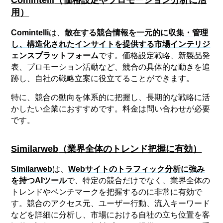
Comintelli
（価格設定やプロモーション分析に活
用）
Comintelli
は、
散在する競合情報を一元的に収集・管理
し、構造化されたインサイトを提供する市場インテリジ
ェンスプラットフォーム
です。価格設定戦略、新製品発
表、プロモーション活動など、競合の具体的な動きを追
跡し、自社の戦略立案に役立てることができます。
特に、競合の動向を体系的に把握し、長期的な戦略に活
かしたい企業におすすめです。料金は問い合わせが必要
です。
Similarweb
（業界全体のトレンド把握に有効）
Similarweb
は、
Webサイトのトラフィック分析に強み
を持つAIツール
で、特定の競合だけでなく、業界全体の
トレンドやベンチマークを把握するのに非常に有効で
す。競合のアクセス元、ユーザー行動、流入キーワード
などを詳細に分析し、市場における自社の立ち位置を客