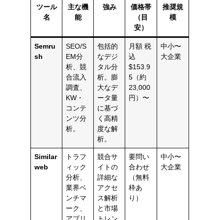
ツール
主な機
強み
価格帯
推奨規
名
能
（目
模
安）
Semru
SEO/S
包括的
月額 税
中小〜
sh
EM分
なデジ
込
大企業
析、競
タル分
$153.9
合流入
析。膨
5（約
調査、
大なデ
23,000
KW・
ータ量
円）〜
コンテ
に基づ
ンツ分
く高精
析。
度な解
析。
Similar
トラフ
競合サ
要問い
中小〜
web
ィック
イトの
合わせ
大企業
分析、
詳細な
（無料
業界ベ
アクセ
枠あ
ンチマ
ス解析
り）
ーク、
と市場
アプリ
トレン