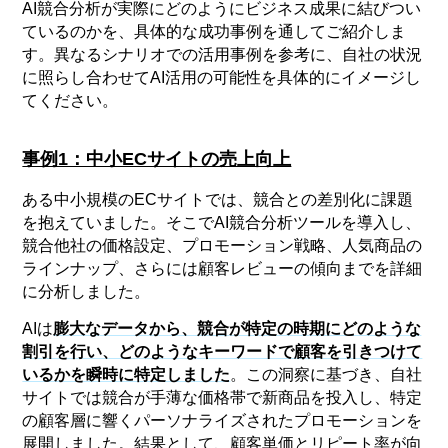
AI競合分析が実際にどのようにビジネス成果に結びつい
ているのかを、具体的な成功事例を通してご紹介しま
す。異なるシナリオでの活用事例を参考に、自社の状況
に照らし合わせてAI活用の可能性を具体的にイメージし
てください。
事例1：中小ECサイトの売上向上
ある中小規模のECサイトでは、競合との差別化に課題
を抱えていました。そこでAI競合分析ツールを導入し、
競合他社の価格設定、プロモーション戦略、人気商品の
ラインナップ、さらには顧客レビューの傾向までを詳細
に分析しました。
AIは
膨大なデータから、競合が特定の時期にどのような
割引を行い、どのようなキーワードで顧客を引きつけて
いるかを瞬時に特定しました
。この洞察に基づき、自社
サイトでは競合が手薄な価格帯で新商品を投入し、特定
の顧客層に響くパーソナライズされたプロモーションを
展開しました。結果として、顧客単価とリピート率が向