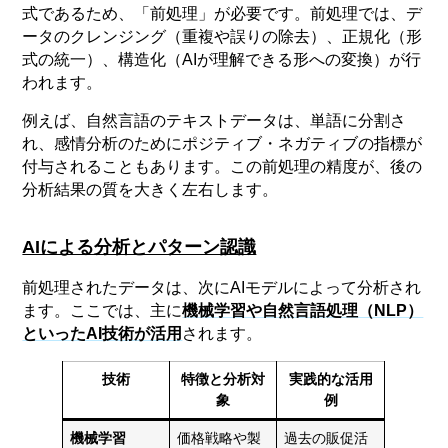
式であるため、「前処理」が必要です。前処理では、デ
ータのクレンジング（重複や誤りの除去）、正規化（形
式の統一）、構造化（AIが理解できる形への変換）が行
われます。
例えば、自然言語のテキストデータは、単語に分割さ
れ、感情分析のためにポジティブ・ネガティブの指標が
付与されることもあります。この前処理の精度が、後の
分析結果の質を大きく左右します。
AIによる分析とパターン認識
前処理されたデータは、次にAIモデルによって分析され
ます。ここでは、主に
機械学習や自然言語処理（NLP）
といったAI技術が活用
されます。
技術
特徴と分析対
実践的な活用
象
例
機械学習
価格戦略や製
過去の販促活