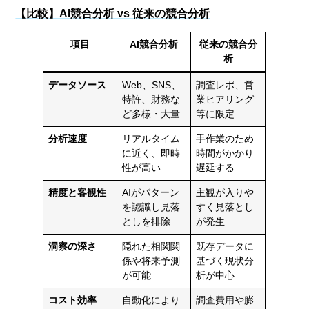
【比較】AI競合分析 vs 従来の競合分析
項目
AI競合分析
従来の競合分
析
データソース
Web、SNS、
調査レポ、営
特許、財務な
業ヒアリング
ど多様・大量
等に限定
分析速度
リアルタイム
手作業のため
に近く、即時
時間がかかり
性が高い
遅延する
精度と客観性
AIがパターン
主観が入りや
を認識し見落
すく見落とし
としを排除
が発生
洞察の深さ
隠れた相関関
既存データに
係や将来予測
基づく現状分
が可能
析が中心
コスト効率
自動化により
調査費用や膨