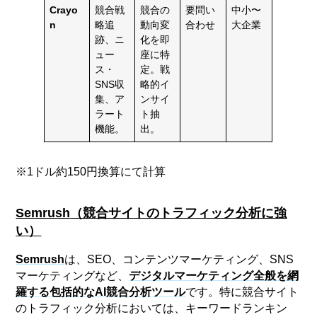
Crayo
競合戦
競合の
要問い
中小〜
n
略追
動向変
合わせ
大企業
跡、ニ
化を即
ュー
座に特
ス・
定。戦
SNS収
略的イ
集、ア
ンサイ
ラート
ト抽
機能。
出。
※1ドル約150円換算にて計算
Semrush
（競合サイトのトラフィック分析に強
い）
Semrush
は、SEO、コンテンツマーケティング、SNS
マーケティングなど、
デジタルマーケティング全般を網
羅する包括的なAI競合分析ツール
です。特に競合サイト
のトラフィック分析においては、キーワードランキン