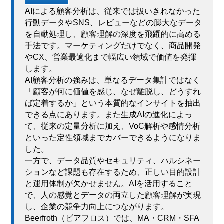
AIによる顧客分析は、従来では扱いきれなかった
行動データやSNS、レビューなどの膨大なデータ
を自動処理し、顧客理解の深度を飛躍的に高める
手法です。マーケティングだけでなく、商品開発
やCX、営業最適化まで幅広い領域で価値を発揮
します。
AI顧客分析の強みは、単なるデータ集計ではなく
「顧客が何に価値を感じ、なぜ離脱し、どうすれ
ば定着するか」という本質的なインサイトを抽出
できる点にあります。また生成AIの進化によっ
て、従来の定量分析に加え、VoC解析や感情分析
といった定性領域までカバーできるようになりま
した。
一方で、データ品質やセキュリティ、ハルシネー
ションなど課題も存在するため、正しい目的設計
と運用体制が欠かせません。AIを活用すること
で、人の感覚とデータの両立した顧客理解が実現
し、企業の競争力向上につながります。
Beerfroth（ビアフロス）では、MA・CRM・SFA