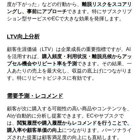
度が下がった」などの行動から、
離脱リスクをスコアリ
ングし、事前にアプローチ
できます。特にサブスクリプ
ション型サービスやECで大きな効果を発揮します。
LTV向上分析
顧客生涯価値（LTV）は企業成長の重要指標ですが、AI
を活用すれば、
購入頻度・利用状況・離脱兆候からアッ
プセル機会やリピート率を予測
できます。その結果、一
人あたりの売上を最大化し、収益の底上げにつながりま
す。特にリピートビジネスに有効です。
需要予測・レコメンド
顧客が次に購入する可能性の高い商品やコンテンツを、
AIが自動的に分析し提案できます。ECやサブスクで
は、
閲覧履歴や購入履歴からレコメンドを行うことで、
購入率や顧客単価の向上
につながります。パーソナライ
ズされた提案は顧客満足度の向上にも直結します。