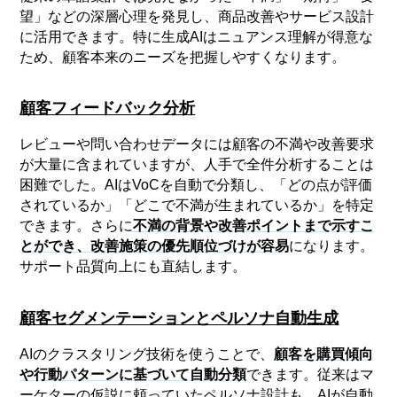
望」などの深層心理を発見し、商品改善やサービス設計
に活用できます。特に生成AIはニュアンス理解が得意な
ため、顧客本来のニーズを把握しやすくなります。
顧客フィードバック分析
レビューや問い合わせデータには顧客の不満や改善要求
が大量に含まれていますが、人手で全件分析することは
困難でした。AIはVoCを自動で分類し、「どの点が評価
されているか」「どこで不満が生まれているか」を特定
できます。さらに
不満の背景や改善ポイントまで示すこ
とができ、改善施策の優先順位づけが容易
になります。
サポート品質向上にも直結します。
顧客セグメンテーションとペルソナ自動生成
AIのクラスタリング技術を使うことで、
顧客を購買傾向
や行動パターンに基づいて自動分類
できます。従来はマ
ーケターの仮説に頼っていたペルソナ設計も、AIが自動