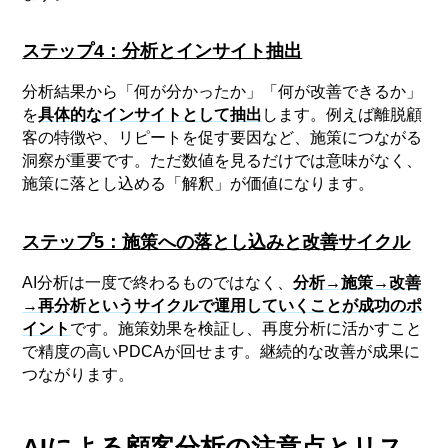
ステップ4：分析とインサイト抽出
分析結果から「何が分かったか」「何が改善できるか」
を
具体的なインサイトとして抽出
します。例えば離脱顧
客の特徴や、リピートを促す要因など、施策につながる
洞察が重要です。ただ数値を見るだけでは意味がなく、
施策に落とし込める「解釈」が価値になります。
ステップ5：施策への落とし込みと改善サイクル
AI分析は一度で終わるものではなく、
分析→施策→改善
→再分析というサイクルで運用していくことが成功のポ
イント
です。施策効果を検証し、再度分析に活かすこと
で精度の高いPDCAが回せます。継続的な改善が成果に
つながります。
AIによる顧客分析の注意点とリス