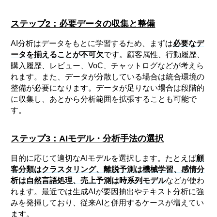
ステップ2：必要データの収集と整備
AI分析はデータをもとに学習するため、まずは
必要なデ
ータを揃えることが不可欠
です。顧客属性、行動履歴、
購入履歴、レビュー、VoC、チャットログなどが考えら
れます。また、データが分散している場合は統合環境の
整備が必要になります。データが足りない場合は段階的
に収集し、あとから分析範囲を拡張することも可能で
す。
ステップ3：AIモデル・分析手法の選択
目的に応じて適切なAIモデルを選択します。たとえば
顧
客分類はクラスタリング、離脱予測は機械学習、感情分
析は自然言語処理、売上予測は時系列モデル
などが使わ
れます。最近では生成AIが要因抽出やテキスト分析に強
みを発揮しており、従来AIと併用するケースが増えてい
ます。