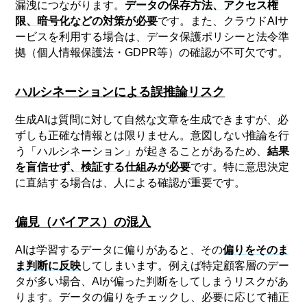
漏洩につながります。
データの保存方法、アクセス権
限、暗号化などの対策が必要
です。また、クラウドAIサ
ービスを利用する場合は、データ保護ポリシーと法令準
拠（個人情報保護法・GDPR等）の確認が不可欠です。
ハルシネーションによる誤推論リスク
生成AIは質問に対して自然な文章を生成できますが、必
ずしも正確な情報とは限りません。意図しない推論を行
う「ハルシネーション」が起きることがあるため、
結果
を盲信せず、検証する仕組みが必要
です。特に意思決定
に直結する場合は、人による確認が重要です。
偏見（バイアス）の混入
AIは学習するデータに偏りがあると、その
偏りをそのま
ま判断に反映
してしまいます。例えば特定顧客層のデー
タが多い場合、AIが偏った判断をしてしまうリスクがあ
ります。データの偏りをチェックし、必要に応じて補正