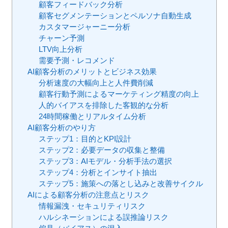
顧客フィードバック分析
顧客セグメンテーションとペルソナ自動生成
カスタマージャーニー分析
チャーン予測
LTV向上分析
需要予測・レコメンド
AI顧客分析のメリットとビジネス効果
分析速度の大幅向上と人件費削減
顧客行動予測によるマーケティング精度の向上
人的バイアスを排除した客観的な分析
24時間稼働とリアルタイム分析
AI顧客分析のやり方
ステップ1：目的とKPI設計
ステップ2：必要データの収集と整備
ステップ3：AIモデル・分析手法の選択
ステップ4：分析とインサイト抽出
ステップ5：施策への落とし込みと改善サイクル
AIによる顧客分析の注意点とリスク
情報漏洩・セキュリティリスク
ハルシネーションによる誤推論リスク