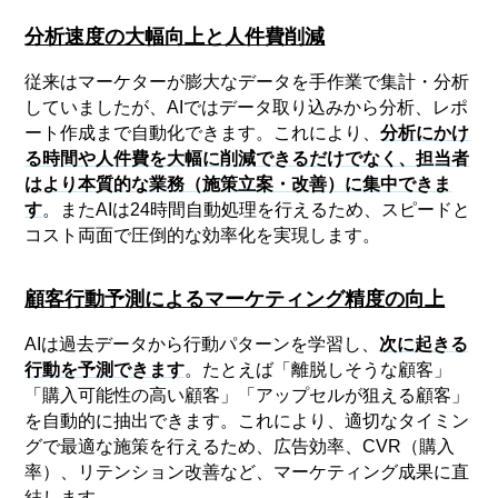
分析速度の大幅向上と人件費削減
従来はマーケターが膨大なデータを手作業で集計・分析
していましたが、AIではデータ取り込みから分析、レポ
ート作成まで自動化できます。これにより、
分析にかけ
る時間や人件費を大幅に削減できるだけでなく、担当者
はより本質的な業務（施策立案・改善）に集中できま
す
。またAIは24時間自動処理を行えるため、スピードと
コスト両面で圧倒的な効率化を実現します。
顧客行動予測によるマーケティング精度の向上
AIは過去データから行動パターンを学習し、
次に起きる
行動を予測できます
。たとえば「離脱しそうな顧客」
「購入可能性の高い顧客」「アップセルが狙える顧客」
を自動的に抽出できます。これにより、適切なタイミン
グで最適な施策を行えるため、広告効率、CVR（購入
率）、リテンション改善など、マーケティング成果に直
結します。