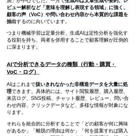
測」が中心でした。一方で
生成AIは文章生成や要約、レ
ビュー解析など「意味を理解し表現する領域」に強く、
顧客の声（VoC）や問い合わせ内容から本質的な課題を
抽出
するのに向いています。
つまり機械学習は定量分析、生成AIは定性分析を強化す
る役割を持ち、両者を併用することで顧客理解が圧倒的
に深まります。
AIで分析できるデータの種類（行動・購買・
VoC・ログ）
AIはこれまで
扱いきれなかった非構造データを大量に処
理
できます。具体的には、サイト閲覧履歴、購入履歴、
来店ログ、SNS投稿、チャット履歴、レビュー、問い合
わせ内容、クリックデータなど、多様な情報が対象にな
ります。
それらを統合的に分析することで「どの顧客が何に興味
があるか」「離脱の理由は何か」「何を提案すれば購入