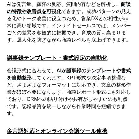
AIは発言量、顧客の反応、質問内容などを解析し、
商談
の特徴や改善点を可視化
できます。成功パターンの見え
る化やトーク改善に役立つため、営業DXとの相性が非
常に高い領域です。インサイドセールスでは、メンバー
ごとの差異を客観的に把握でき、育成の質も高まりま
す。属人化を防ぎながら商談レベルを底上げできます。
議事録テンプレート・書式設定の自動化
会議形式に合わせて、
AIが議事録のテンプレートや書式
を自動整形
してくれます。KPT形式や決定事項整理な
ど、さまざまなフォーマットに対応でき、文章の整形作
業がほぼ不要になります。商談レポート形式にも対応し
ており、CRMへの貼り付けや共有がしやすいのも利点
です。記録品質を統一しながら作業時間を短縮できま
す。
多言語対応とオンライン会議ツール連携