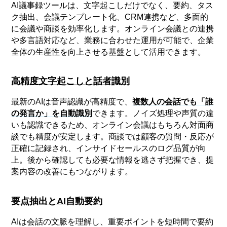
AI議事録ツールは、文字起こしだけでなく、要約、タス
ク抽出、会議テンプレート化、CRM連携など、多面的
に会議や商談を効率化します。オンライン会議との連携
や多言語対応など、業務に合わせた運用が可能で、企業
全体の生産性を向上させる基盤として活用できます。
高精度文字起こしと話者識別
最新のAIは音声認識が高精度で、
複数人の会話でも「誰
の発言か」を自動識別
できます。ノイズ処理や声質の違
いも認識できるため、オンライン会議はもちろん対面商
談でも精度が安定します。商談では顧客の質問・反応が
正確に記録され、インサイドセールスのログ品質が向
上。後から確認しても必要な情報を逃さず把握でき、提
案内容の改善にもつながります。
要点抽出とAI自動要約
AIは会話の文脈を理解し、重要ポイントを短時間で要約