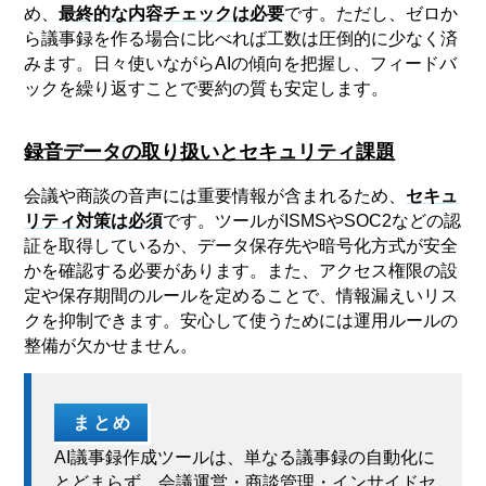
め、
最終的な内容チェックは必要
です。ただし、ゼロか
ら議事録を作る場合に比べれば工数は圧倒的に少なく済
みます。日々使いながらAIの傾向を把握し、フィードバ
ックを繰り返すことで要約の質も安定します。
録音データの取り扱いとセキュリティ課題
会議や商談の音声には重要情報が含まれるため、
セキュ
リティ対策は必須
です。ツールがISMSやSOC2などの認
証を取得しているか、データ保存先や暗号化方式が安全
かを確認する必要があります。また、アクセス権限の設
定や保存期間のルールを定めることで、情報漏えいリス
クを抑制できます。安心して使うためには運用ルールの
整備が欠かせません。
まとめ
AI議事録作成ツールは、単なる議事録の自動化に
とどまらず、会議運営・商談管理・インサイドセ