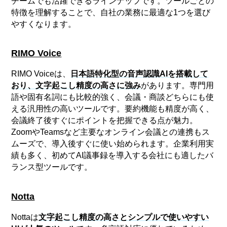
チームでも活躍できるラインナップです。ツールごとの
特徴を理解することで、自社の業務に最適な1つを選び
やすくなります。
RIMO Voice
RIMO Voiceは、
日本語特化型の音声認識AIを搭載して
おり、文字起こし精度の高さに強み
があります。専門用
語や固有名詞にも比較的強く、会議・商談どちらにも使
える汎用性の高いツールです。要約機能も精度が高く、
会議終了後すぐにポイントを把握できる点が魅力。
ZoomやTeamsなど主要なオンライン会議との連携もス
ムーズで、導入後すぐに使い始められます。企業利用実
績も多く、初めてAI議事録を導入する会社にも適したバ
ランス型ツールです。
Notta
Nottaは
文字起こし精度の高さとシンプルで使いやすい