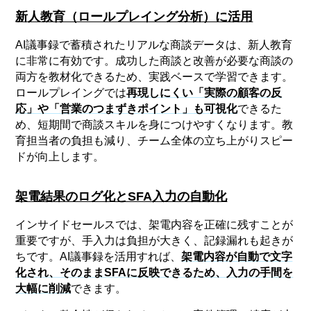
新人教育（ロールプレイング分析）に活用
AI議事録で蓄積されたリアルな商談データは、新人教育
に非常に有効です。成功した商談と改善が必要な商談の
両方を教材化できるため、実践ベースで学習できます。
ロールプレイングでは
再現しにくい「実際の顧客の反
応」や「営業のつまずきポイント」も可視化
できるた
め、短期間で商談スキルを身につけやすくなります。教
育担当者の負担も減り、チーム全体の立ち上がりスピー
ドが向上します。
架電結果のログ化とSFA入力の自動化
インサイドセールスでは、架電内容を正確に残すことが
重要ですが、手入力は負担が大きく、記録漏れも起きが
ちです。AI議事録を活用すれば、
架電内容が自動で文字
化され、そのままSFAに反映できるため、入力の手間を
大幅に削減
できます。