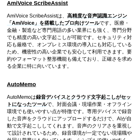
AmiVoice ScribeAssist
AmiVoice ScribeAssistは、
高精度な音声認識エンジン
「AmiVoice」を搭載したプロ向けツール
です。医療・
金融・製造など専門用語の多い業界にも強く、専門分野
でも精度の高い文字起こしが可能です。セキュリティ対
応も厳格で、オンプレミス環境の導入にも対応している
ため、機密性の高い企業でも安心して利用できます。要
約やフォーマット整形機能も備えており、正確さを求め
る企業に特に向いています。
AutoMemo
AutoMemoは
録音デバイスとクラウド文字起こしがセッ
トになったツール
で、対面会議・現場作業・オフライン
環境でも使いやすい点が特徴です。専用デバイスで録音
した音声をクラウドにアップロードするだけで、AIが自
動で文字起こししてくれます。音声のクリアさを重視し
て設計されているため、録音環境が一定でない現場職や