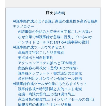
目次
[
非表示
]
AI議事録作成とは？会議と商談の生産性を高める最新
テクノロジー
AI議事録の仕組みと従来の文字起こしとの違い
なぜ企業でAI議事録が急速に普及しているのか
インサイドセールスにおけるAI議事録の役割
AI議事録作成ツールでできること
高精度文字起こしと話者識別
要点抽出とAI自動要約
アクションアイテム抽出とCRM連携
商談内容の可視化（営業DXとの相性）
議事録テンプレート・書式設定の自動化
多言語対応とオンライン会議ツール連携
AI議事録作成ツールが企業にもたらすメリット
議事録作成の時間削減と人的コスト削減
会議・商談の質向上と抜け漏れ防止
商談分析の精度向上（インサイドセールス強化）
情報共有の迅速化とナレッジ蓄積