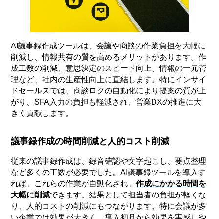
AI議事録作成ツールは、会議や商談の作業負担を大幅に
削減し、情報共有の質を高めるメリットがあります。作
成工数の削減、意思決定のスピード向上、情報の一元管
理など、社内の生産性向上に直結します。特にインサイ
ドセールスでは、商談ログの自動化により提案の質が上
がり、SFA入力の負担も軽減され、営業DXの推進に大
きく貢献します。
議事録作成の時間削減と人的コスト削減
従来の議事録作成は、録音確認や文字起こし、要点整理
など多くの工数が必要でした。AI議事録ツールを導入す
れば、これらの作業が自動化され、
作成にかかる時間を
大幅に削減
できます。結果として担当者の負担が軽くな
り、人的コストの削減にもつながります。特に会議が多
い企業では効果が大きく、導入初月から効果を実感しや