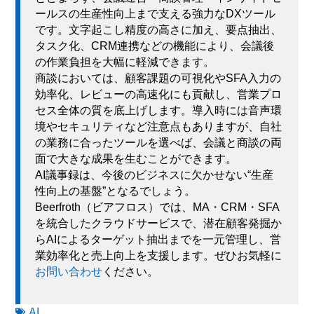
ールスの生産性向上まで支える強力なDXツール
です。文字起こし精度の高さに加え、要点抽出、
タスク化、CRM連携などの機能により、会議後
の作業負担を大幅に軽減できます。
商談においては、顧客課題の可視化やSFA入力の
効率化、レビューの高速化にも貢献し、営業プロ
セス全体の質を底上げします。導入時には音声環
境やセキュリティなど注意点もありますが、自社
の業務に合ったツールを選べば、会議と商談の両
面で大きな成果を生むことができます。
AI議事録は、今後のビジネスに欠かせない“生産
性向上の基盤”となるでしょう。
Beerfroth（ビアフロス）では、MA・CRM・SFA
を統合したクラウドサービスで、潜在顧客発掘か
らAIによるターゲット抽出までを一元管理し、営
業効率化と売上向上を支援します。ぜひお気軽に
お問い合わせ
ください。
AI