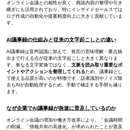
オンライン会議との相性が良く、商談内容の整理や引き
継ぎにも活用されており、特にインサイドセールスでは
ログ作成の自動化や提案精度向上に大きく貢献していま
す。
AI議事録の仕組みと従来の文字起こしとの違い
AI議事録は音声認識に加えて、発言の意味理解・要点抽
出まで行える点が従来の文字起こしと大きく異なりま
す。単なる文字変換ではなく、
文脈を読み取り重要なポ
イントやアクションを整理してくれる
ため、議事録とし
て使える品質が高いのが特徴です。話者識別やノイズ除
去もAIが自動処理するため、手動で補正する手間も減り
ます。
なぜ企業でAI議事録が急速に普及しているのか
オンライン会議の増加や働き方改革により、「会議時間
の削減」「情報共有の高速化」が求められたことが普及