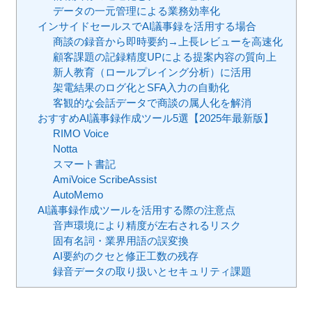
データの一元管理による業務効率化
インサイドセールスでAI議事録を活用する場合
商談の録音から即時要約→上長レビューを高速化
顧客課題の記録精度UPによる提案内容の質向上
新人教育（ロールプレイング分析）に活用
架電結果のログ化とSFA入力の自動化
客観的な会話データで商談の属人化を解消
おすすめAI議事録作成ツール5選【2025年最新版】
RIMO Voice
Notta
スマート書記
AmiVoice ScribeAssist
AutoMemo
AI議事録作成ツールを活用する際の注意点
音声環境により精度が左右されるリスク
固有名詞・業界用語の誤変換
AI要約のクセと修正工数の残存
録音データの取り扱いとセキュリティ課題