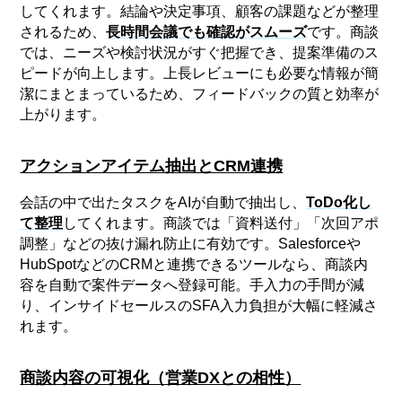
してくれます。結論や決定事項、顧客の課題などが整理
されるため、
長時間会議でも確認がスムーズ
です。商談
では、ニーズや検討状況がすぐ把握でき、提案準備のス
ピードが向上します。上長レビューにも必要な情報が簡
潔にまとまっているため、フィードバックの質と効率が
上がります。
アクションアイテム抽出とCRM連携
会話の中で出たタスクをAIが自動で抽出し、
ToDo化し
て整理
してくれます。商談では「資料送付」「次回アポ
調整」などの抜け漏れ防止に有効です。Salesforceや
HubSpotなどのCRMと連携できるツールなら、商談内
容を自動で案件データへ登録可能。手入力の手間が減
り、インサイドセールスのSFA入力負担が大幅に軽減さ
れます。
商談内容の可視化（営業DXとの相性）