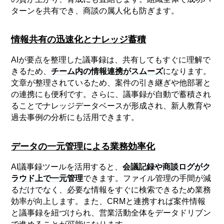
ターンを共有でき、商談の属人化も防ぎます。
情報共有の迅速化とナレッジ蓄積
AIが要点を整理した議事録は、共有してもすぐに理解で
きるため、
チーム内の情報連携がスムーズ
になります。
文章が整理されているため、案件の引き継ぎや他部署と
の連携にも便利です。さらに、議事録が自動で蓄積され
ることでナレッジデータベースが形成され、新人教育や
過去事例の分析にも活用できます。
データの一元管理による業務効率化
AI議事録ツールを活用すると、
会議記録や商談ログがク
ラウド上で一元管理
できます。ファイル管理の手間が減
るだけでなく、必要な情報をすぐに検索できるため業務
効率が向上します。また、CRMと連携すれば案件情報
と議事録を紐づけられ、営業活動全体をデータドリブン