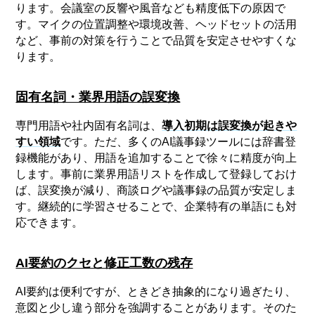
ります。会議室の反響や風音なども精度低下の原因で
す。マイクの位置調整や環境改善、ヘッドセットの活用
など、事前の対策を行うことで品質を安定させやすくな
ります。
固有名詞・業界用語の誤変換
専門用語や社内固有名詞は、
導入初期は誤変換が起きや
すい領域
です。ただ、多くのAI議事録ツールには辞書登
録機能があり、用語を追加することで徐々に精度が向上
します。事前に業界用語リストを作成して登録しておけ
ば、誤変換が減り、商談ログや議事録の品質が安定しま
す。継続的に学習させることで、企業特有の単語にも対
応できます。
AI要約のクセと修正工数の残存
AI要約は便利ですが、ときどき抽象的になり過ぎたり、
意図と少し違う部分を強調することがあります。そのた