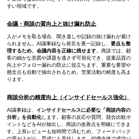
すい領域です。
会議・商談の質向上と抜け漏れ防止
人がメモを取る場合、聞き逃しや記録の抜け漏れが避け
られません。AI議事録なら発言を逐一記録し、
要点も整
理するため、会議内容を正確に残せます
。商談では、顧
客の細かな意図や課題を逃さず可視化でき、提案品質の
向上やフォロー漏れの防止に役立ちます。重要な要望や
懸念点も自動で抽出されるため、営業活動の精度も高ま
ります。
商談分析の精度向上（インサイドセールス強化）
AI議事録は、
インサイドセールスに必要な「商談内容の
分析」を自動化
します。顧客の反応や質問、競合比較ポ
イントなどをAIが抽出し、商談の改善点を明確にできま
す。上長レビューも短時間で済むため、フィードバック
の質が上がり、育成にも直結します。組織全体で成功パ