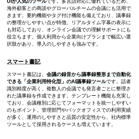
UIが人気のツール
です。多言語対応に優れているため、
海外顧客との商談やグローバルチームの会議にも活用で
きます。要約機能やタグ付け機能も備えており、議事録
の整理がしやすい点が特徴。リアルタイム字幕の表示に
も対応しており、オンライン会議での理解サポートにも
役立ちます。個人利用から企業向けプランまで幅広い選
択肢があり、導入のしやすさも強みです。
スマート書記
スマート書記は、
会議の録音から議事録整形まで自動化
できる「企業利用特化型」のAI議事録ツール
です。話者
識別精度が高く、複数人の会議でも発言者ごとに整理さ
れた議事録を作成できます。テンプレート機能も充実し
ており、会議種別に応じてフォーマットを統一しやすい
のもポイント。管理部門やバックオフィスでの利用実績
が多く、運用のしやすさと品質の安定性から、社内標準
ツールとして採用されるケースも増えています。