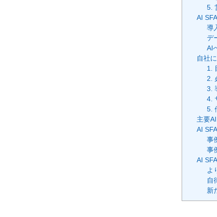
5
AI 
導
デ
A
自社に
1
2
3
4
5
主要A
AI 
事
事
AI 
よ
自
新