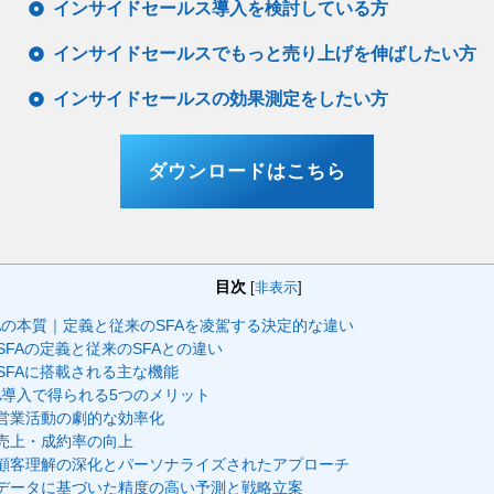
インサイドセールス導入を検討している方
インサイドセールスでもっと売り上げを伸ばしたい方
インサイドセールスの効果測定をしたい方
ダウンロードはこちら
目次
[
非表示
]
SFAの本質｜定義と従来のSFAを凌駕する決定的な違い
I SFAの定義と従来のSFAとの違い
I SFAに搭載される主な機能
SFA導入で得られる5つのメリット
. 営業活動の劇的な効率化
. 売上・成約率の向上
. 顧客理解の深化とパーソナライズされたアプローチ
. データに基づいた精度の高い予測と戦略立案