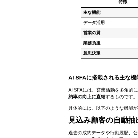
特徴
主な機能
データ活用
営業の質
業務負担
意思決定
AI SFAに搭載される主な機
AI SFAには、営業活動を多角
約率の向上に直結
するものです。
具体的には、以下のような機能が
見込み顧客の自動抽
過去の成約データや行動履歴、公