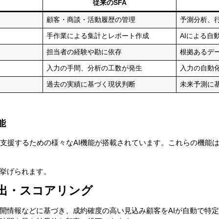
従来のSFA
顧客・商談・活動履歴の管理
予測分析、
手作業による集計とレポート作成
AIによる自
担当者の経験や勘に依存
根拠あるデ
入力の手間、分析の工数が発生
入力の自動
過去の実績に基づく現状判断
未来予測に
能
的に支援するための様々なAI機能が搭載されています。これらの機能
挙げられます。
出・スコアリング
開情報などに基づき、成約確度の高い見込み顧客をAIが自動で特