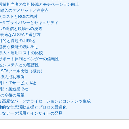
. 営業担当者の負担軽減とモチベーション向上
SFA導入のデメリットと注意点
入コストとROIの検討
ータプライバシーとセキュリティ
Iへの過信と現場への浸透
最適なAI SFAの選び方
. 目的と課題の明確化
. 必要な機能の洗い出し
. 導入・運用コストの比較
. サポート体制とベンダーの信頼性
. 他システムとの連携性
I SFAツール比較（概要）
SFA導入成功事例
例1：ITサービス A社
例2：製造業 B社
SFAの今後の展望
り高度なパーソナライゼーションとコンテンツ生成
律的な営業活動支援とプロセス最適化
たなデータ活用とインサイトの発見