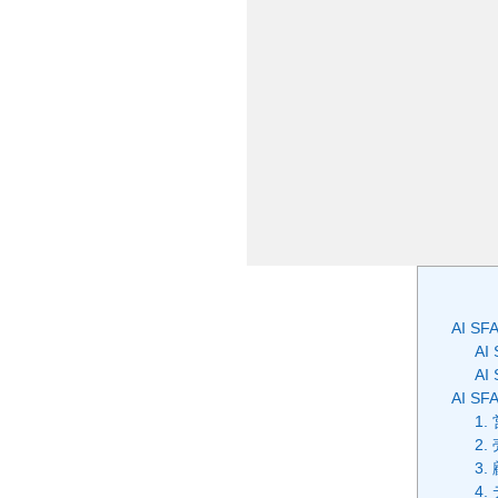
AI 
A
A
AI 
1
2
3
4