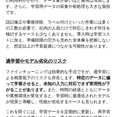
の利用料がかかり、データ量が多いほど費用は増加しま
す。さらに、学習用データの収集や前処理も大きな負担
です。
誤記修正や重複排除、ラベル付けといった作業には多く
の工数が必要で、社内の人員だけで対応しきれず外注を
検討するケースも少なくありません。導入時は学習コス
トに加え、準備段階の労力も含めた全体像を把握しない
と、想定以上の予算超過につながる可能性があります。
過学習やモデル劣化のリスク
ファインチューニングは効果的な手法ですが、過学習に
よる精度低下のリスクも存在します。
特定のデータに偏
って学習させると、未知の入力に対応できず実用性が下
がることがあります。
また、時間の経過とともにデータ
や業務環境が変化すると、学習時に最適化されたモデル
が現実と乖離し、性能が劣化するケースも見られます。
これを防ぐには、学習データを定期的に更新し、再学習