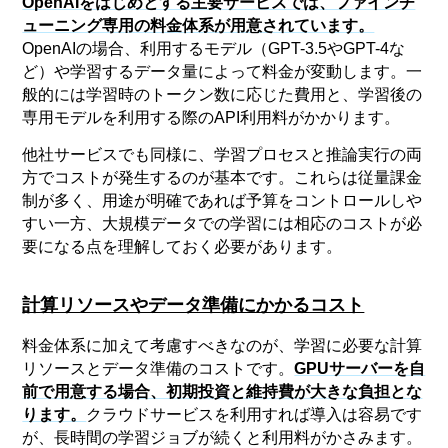
OpenAIをはじめとする主要サービスでは、ファインチ
ューニング専用の料金体系が用意されています。
OpenAIの場合、利用するモデル（GPT-3.5やGPT-4な
ど）や学習するデータ量によって料金が変動します。一
般的には学習時のトークン数に応じた費用と、学習後の
専用モデルを利用する際のAPI利用料がかかります。
他社サービスでも同様に、学習プロセスと推論実行の両
方でコストが発生するのが基本です。これらは従量課金
制が多く、用途が明確であれば予算をコントロールしや
すい一方、大規模データでの学習には相応のコストが必
要になる点を理解しておく必要があります。
計算リソースやデータ準備にかかるコスト
料金体系に加えて考慮すべきなのが、学習に必要な計算
リソースとデータ準備のコストです。
GPUサーバーを自
前で用意する場合、初期投資と維持費が大きな負担とな
ります。
クラウドサービスを利用すれば導入は容易です
が、長時間の学習ジョブが続くと利用料がかさみます。