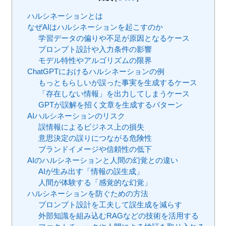
ハルシネーションとは
なぜAIはハルシネーションを起こすのか
学習データの偏りや不足が原因となるケース
プロンプト設計や入力条件の影響
モデル特性やアルゴリズムの限界
ChatGPTにおけるハルシネーションの例
もっともらしいが誤った事実を生成するケース
「存在しない情報」を出力してしまうケース
GPTが誤解を招く文章を生成するパターン
AIハルシネーションのリスク
誤情報によるビジネス上の損失
意思決定の誤りにつながる危険性
ブランドイメージや信頼性の低下
AIのハルシネーションと人間の幻覚との違い
AIが生み出す「情報の誤生成」
人間が体験する「感覚的な幻覚」
ハルシネーションを防ぐための方法
プロンプト設計を工夫して誤生成を減らす
外部知識を組み込むRAGなどの技術を活用する