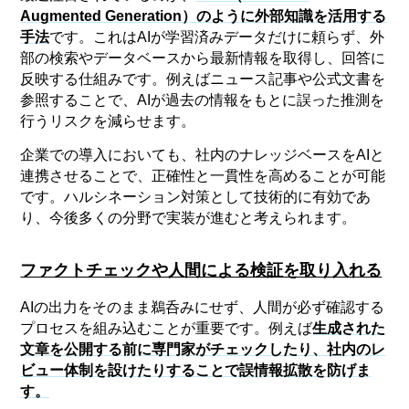
Augmented Generation）のように外部知識を活用する
手法
です。これはAIが学習済みデータだけに頼らず、外
部の検索やデータベースから最新情報を取得し、回答に
反映する仕組みです。例えばニュース記事や公式文書を
参照することで、AIが過去の情報をもとに誤った推測を
行うリスクを減らせます。
企業での導入においても、社内のナレッジベースをAIと
連携させることで、正確性と一貫性を高めることが可能
です。ハルシネーション対策として技術的に有効であ
り、今後多くの分野で実装が進むと考えられます。
ファクトチェックや人間による検証を取り入れる
AIの出力をそのまま鵜呑みにせず、人間が必ず確認する
プロセスを組み込むことが重要です。例えば
生成された
文章を公開する前に専門家がチェックしたり、社内のレ
ビュー体制を設けたりすることで誤情報拡散を防げま
す。