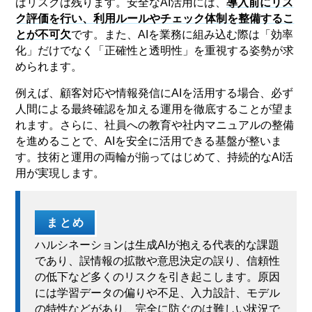
ばリスクは残ります。安全なAI活用には、
導入前にリス
ク評価を行い、利用ルールやチェック体制を整備するこ
とが不可欠
です。また、AIを業務に組み込む際は「効率
化」だけでなく「正確性と透明性」を重視する姿勢が求
められます。
例えば、顧客対応や情報発信にAIを活用する場合、必ず
人間による最終確認を加える運用を徹底することが望ま
れます。さらに、社員への教育や社内マニュアルの整備
を進めることで、AIを安全に活用できる基盤が整いま
す。技術と運用の両輪が揃ってはじめて、持続的なAI活
用が実現します。
まとめ
ハルシネーションは生成AIが抱える代表的な課題
であり、誤情報の拡散や意思決定の誤り、信頼性
の低下など多くのリスクを引き起こします。原因
には学習データの偏りや不足、入力設計、モデル
の特性などがあり、完全に防ぐのは難しい状況で