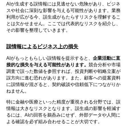
AIが生成する誤情報には見逃せない危険があり、ビジネ
スや社会に深刻な影響を与える可能性があります。業務
利用が広がる今、誤生成がもたらすリスクを理解するこ
とは欠かせません。ここでは代表的なリスクを紹介し、
その影響を整理していきます。
誤情報によるビジネス上の損失
AIがもっともらしい誤情報を提示すると、
企業活動に直
接的な損失を与える可能性があります。
競合分析や市場
調査で誤った数値を参照すれば、投資判断や戦略立案が
誤方向に進む恐れがあります。また、顧客への提案資料
に誤情報が混ざると、契約破談や信頼低下につながりか
ねません。
特に金融や医療といった精度が重視される分野では、誤
情報は大きなリスクとなります。誤生成の影響を軽減す
るには、AIの回答を鵜呑みにせず、外部データや人間に
よる確認を必ず組み合わせることが大切です。