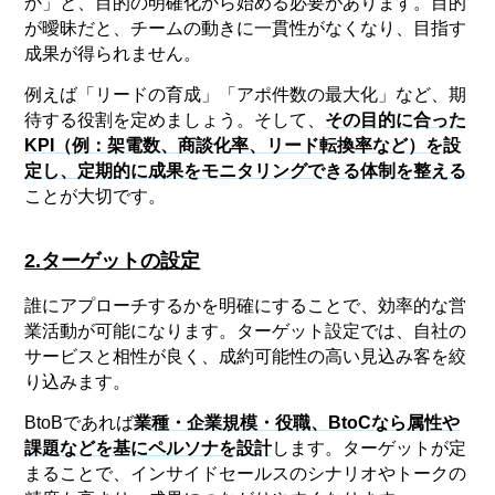
か」と、目的の明確化から始める必要があります。目的
が曖昧だと、チームの動きに一貫性がなくなり、目指す
成果が得られません。
例えば「リードの育成」「アポ件数の最大化」など、期
待する役割を定めましょう。そして、
その目的に合った
KPI（例：架電数、商談化率、リード転換率など）を設
定し、定期的に成果をモニタリングできる体制を整える
ことが大切です。
2.ターゲットの設定
誰にアプローチするかを明確にすることで、効率的な営
業活動が可能になります。ターゲット設定では、自社の
サービスと相性が良く、成約可能性の高い見込み客を絞
り込みます。
BtoBであれば
業種・企業規模・役職、BtoCなら属性や
課題などを基にペルソナを設計
します。ターゲットが定
まることで、インサイドセールスのシナリオやトークの