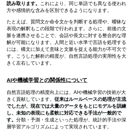
読み取ります。
これにより、同じ単語でも異なる使われ
方や感情的な含みを区別できるようになります。
たとえば、質問文か命令文かを判断する処理や、曖昧な
表現の解釈もこの段階で行われます。さらに、前後の文
脈を連携させることで、会話や長文に対する整合的な理
解が可能になります。人間と近い水準で言語を処理する
には、構文に加えて意味と文脈を捉える能力が不可欠で
す。こうした解析の精度が、自然言語処理の実用性を大
きく左右しています。
AIや機械学習との関係性について
自然言語処理の精度向上には、AIや機械学習の技術が大
きく貢献しています。
従来はルールベースの処理が主流
でしたが、現在では大量のデータをもとにモデルを訓練
し、未知の表現にも柔軟に対応できる手法が一般的で
す。
分類・予測・生成といった処理が、統計的手法や深
層学習アルゴリズムによって実現されています。