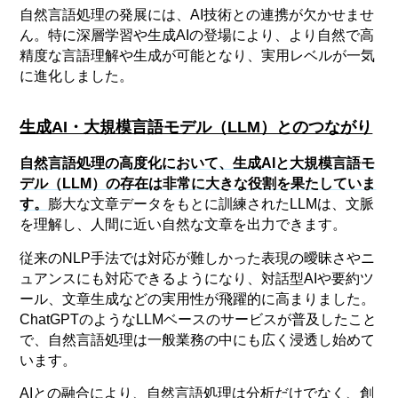
自然言語処理の発展には、AI技術との連携が欠かせませ
ん。特に深層学習や生成AIの登場により、より自然で高
精度な言語理解や生成が可能となり、実用レベルが一気
に進化しました。
生成AI・大規模言語モデル（LLM）とのつながり
自然言語処理の高度化において、生成AIと大規模言語モ
デル（LLM）の存在は非常に大きな役割を果たしていま
す。
膨大な文章データをもとに訓練されたLLMは、文脈
を理解し、人間に近い自然な文章を出力できます。
従来のNLP手法では対応が難しかった表現の曖昧さやニ
ュアンスにも対応できるようになり、対話型AIや要約ツ
ール、文章生成などの実用性が飛躍的に高まりました。
ChatGPTのようなLLMベースのサービスが普及したこと
で、自然言語処理は一般業務の中にも広く浸透し始めて
います。
AIとの融合により、自然言語処理は分析だけでなく、創