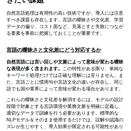
自然言語処理は有用性の高い技術ですが、導入には注意
すべき課題も存在します。言語の曖昧さや文化差、学習
データの偏り、コスト面など、見落とすと失敗につなが
る要素を事前に把握しておくことが重要です。
言語の曖昧さと文化差にどう対応するか
自然言語には言い回しや文脈によって意味が変わる曖昧
な表現が多く含まれます。
この特性がある限り、単純な
キーワード処理だけでは正確な理解には至りません。ま
た、言語ごとに慣用句や言語文化の違いが存在し、同じ
語でも国や業界によって意味が変わる場合があります。
これらの曖昧さと文化差を解消するには、モデルの設計
段階で対象とする言語環境や業務文脈を明確に定義し、
適切なデータで訓練を行う必要があります。標準的な
NLPモデルをそのまま使用するだけでは、誤解や認識の
ズレが生じやすく、導入効果が限定される可能性があり