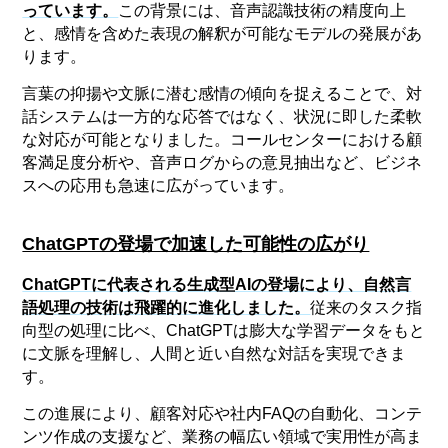
っています。
この背景には、音声認識技術の精度向上
と、感情を含めた表現の解釈が可能なモデルの発展があ
ります。
言葉の抑揚や文脈に潜む感情の傾向を捉えることで、対
話システムは一方的な応答ではなく、状況に即した柔軟
な対応が可能となりました。コールセンターにおける顧
客満足度分析や、音声ログからの意見抽出など、ビジネ
スへの応用も急速に広がっています。
ChatGPTの登場で加速した可能性の広がり
ChatGPTに代表される生成型AIの登場により、自然言
語処理の技術は飛躍的に進化しました。
従来のタスク指
向型の処理に比べ、ChatGPTは膨大な学習データをもと
に文脈を理解し、人間と近い自然な対話を実現できま
す。
この進展により、顧客対応や社内FAQの自動化、コンテ
ンツ作成の支援など、業務の幅広い領域で実用性が高ま