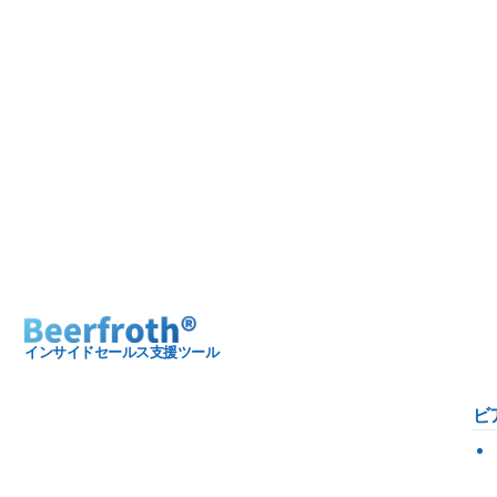
インサイドセールス支援ツール
ビ