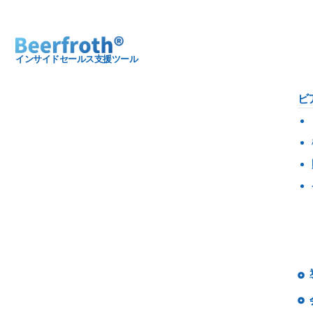
インサイドセールス支援ツール
ビ