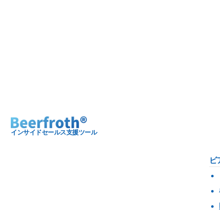
インサイドセールス支援ツール
ビ