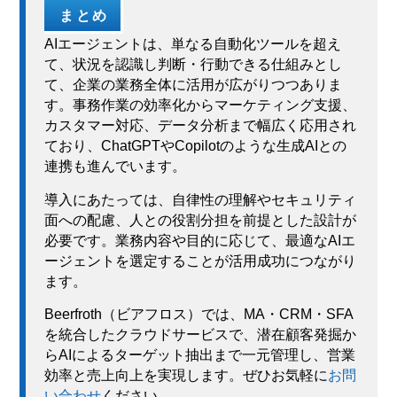
まとめ
AIエージェントは、単なる自動化ツールを超え
て、状況を認識し判断・行動できる仕組みとし
て、企業の業務全体に活用が広がりつつありま
す。事務作業の効率化からマーケティング支援、
カスタマー対応、データ分析まで幅広く応用され
ており、ChatGPTやCopilotのような生成AIとの
連携も進んでいます。
導入にあたっては、自律性の理解やセキュリティ
面への配慮、人との役割分担を前提とした設計が
必要です。業務内容や目的に応じて、最適なAIエ
ージェントを選定することが活用成功につながり
ます。
Beerfroth（ビアフロス）では、MA・CRM・SFA
を統合したクラウドサービスで、潜在顧客発掘か
らAIによるターゲット抽出まで一元管理し、営業
効率と売上向上を実現します。ぜひお気軽に
お問
い合わせ
ください。