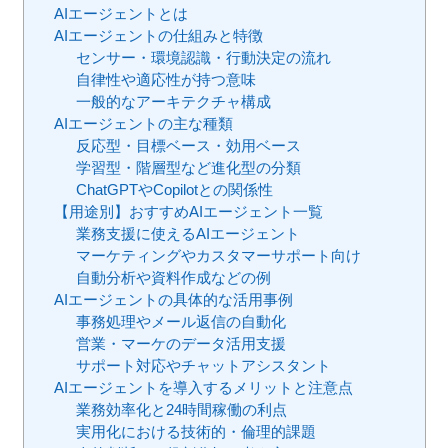
AIエージェントとは
AIエージェントの仕組みと特徴
センサー・環境認識・行動決定の流れ
自律性や適応性が持つ意味
一般的なアーキテクチャ構成
AIエージェントの主な種類
反応型・目標ベース・効用ベース
学習型・階層型など進化型の分類
ChatGPTやCopilotとの関係性
【用途別】おすすめAIエージェント一覧
業務支援に使えるAIエージェント
マーケティングやカスタマーサポート向け
自動分析や資料作成などの例
AIエージェントの具体的な活用事例
事務処理やメール返信の自動化
営業・マーケのデータ活用支援
サポート対応やチャットアシスタント
AIエージェントを導入するメリットと注意点
業務効率化と24時間稼働の利点
実用化における技術的・倫理的課題