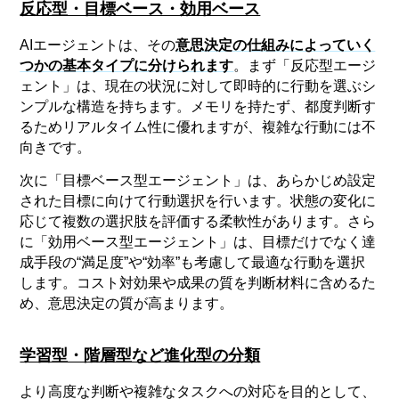
反応型・目標ベース・効用ベース
AIエージェントは、その
意思決定の仕組みによっていく
つかの基本タイプに分けられます
。まず「反応型エージ
ェント」は、現在の状況に対して即時的に行動を選ぶシ
ンプルな構造を持ちます。メモリを持たず、都度判断す
るためリアルタイム性に優れますが、複雑な行動には不
向きです。
次に「目標ベース型エージェント」は、あらかじめ設定
された目標に向けて行動選択を行います。状態の変化に
応じて複数の選択肢を評価する柔軟性があります。さら
に「効用ベース型エージェント」は、目標だけでなく達
成手段の“満足度”や“効率”も考慮して最適な行動を選択
します。コスト対効果や成果の質を判断材料に含めるた
め、意思決定の質が高まります。
学習型・階層型など進化型の分類
より高度な判断や複雑なタスクへの対応を目的として、