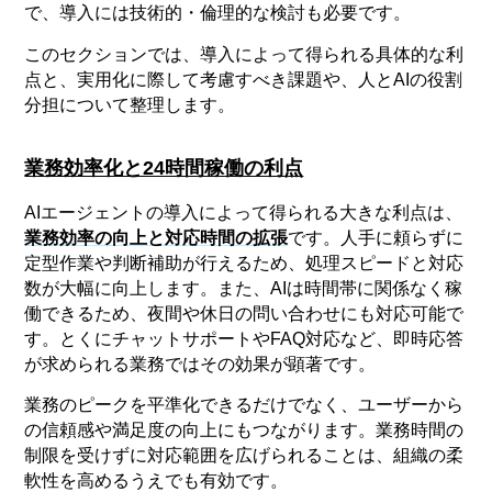
で、導入には技術的・倫理的な検討も必要です。
このセクションでは、導入によって得られる具体的な利
点と、実用化に際して考慮すべき課題や、人とAIの役割
分担について整理します。
業務効率化と24時間稼働の利点
AIエージェントの導入によって得られる大きな利点は、
業務効率の向上と対応時間の拡張
です。人手に頼らずに
定型作業や判断補助が行えるため、処理スピードと対応
数が大幅に向上します。また、AIは時間帯に関係なく稼
働できるため、夜間や休日の問い合わせにも対応可能で
す。とくにチャットサポートやFAQ対応など、即時応答
が求められる業務ではその効果が顕著です。
業務のピークを平準化できるだけでなく、ユーザーから
の信頼感や満足度の向上にもつながります。業務時間の
制限を受けずに対応範囲を広げられることは、組織の柔
軟性を高めるうえでも有効です。