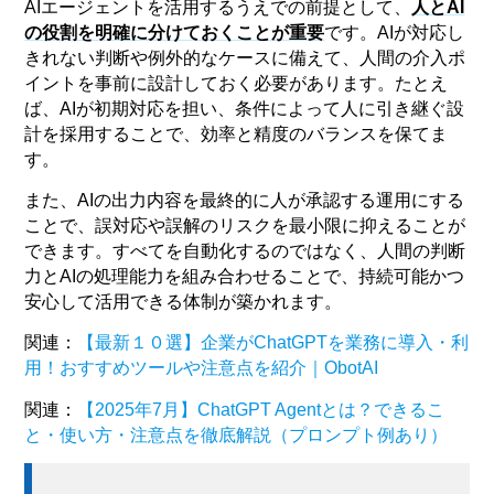
AIエージェントを活用するうえでの前提として、
人とAI
の役割を明確に分けておくことが重要
です。AIが対応し
きれない判断や例外的なケースに備えて、人間の介入ポ
イントを事前に設計しておく必要があります。たとえ
ば、AIが初期対応を担い、条件によって人に引き継ぐ設
計を採用することで、効率と精度のバランスを保てま
す。
また、AIの出力内容を最終的に人が承認する運用にする
ことで、誤対応や誤解のリスクを最小限に抑えることが
できます。すべてを自動化するのではなく、人間の判断
力とAIの処理能力を組み合わせることで、持続可能かつ
安心して活用できる体制が築かれます。
関連：
【最新１０選】企業がChatGPTを業務に導入・利
用！おすすめツールや注意点を紹介｜ObotAI
関連：
【2025年7月】ChatGPT Agentとは？できるこ
と・使い方・注意点を徹底解説（プロンプト例あり）