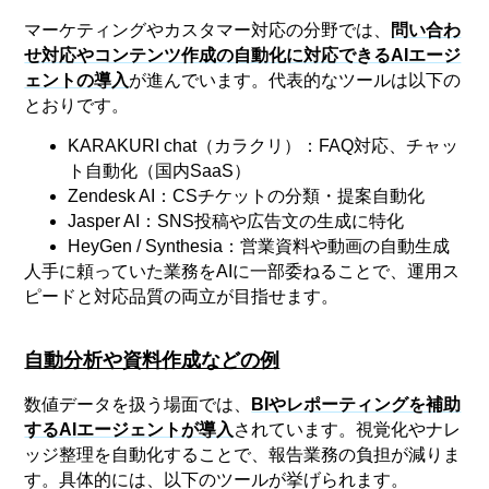
マーケティングやカスタマー対応の分野では、
問い合わ
せ対応やコンテンツ作成の自動化に対応できるAIエージ
ェントの導入
が進んでいます。代表的なツールは以下の
とおりです。
KARAKURI chat（カラクリ）：FAQ対応、チャッ
ト自動化（国内SaaS）
Zendesk AI：CSチケットの分類・提案自動化
Jasper AI：SNS投稿や広告文の生成に特化
HeyGen / Synthesia：営業資料や動画の自動生成
人手に頼っていた業務をAIに一部委ねることで、運用ス
ピードと対応品質の両立が目指せます。
自動分析や資料作成などの例
数値データを扱う場面では、
BIやレポーティングを補助
するAIエージェントが導入
されています。視覚化やナレ
ッジ整理を自動化することで、報告業務の負担が減りま
す。具体的には、以下のツールが挙げられます。