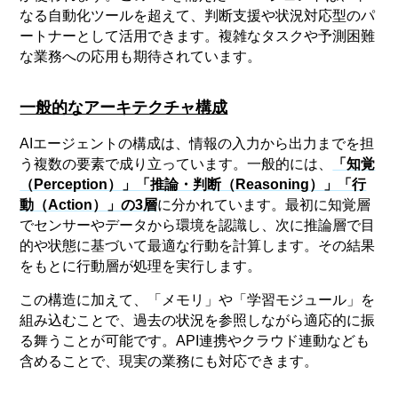
なる自動化ツールを超えて、判断支援や状況対応型のパ
ートナーとして活用できます。複雑なタスクや予測困難
な業務への応用も期待されています。
一般的なアーキテクチャ構成
AIエージェントの構成は、情報の入力から出力までを担
う複数の要素で成り立っています。一般的には、
「知覚
（Perception）」「推論・判断（Reasoning）」「行
動（Action）」の3層
に分かれています。最初に知覚層
でセンサーやデータから環境を認識し、次に推論層で目
的や状態に基づいて最適な行動を計算します。その結果
をもとに行動層が処理を実行します。
この構造に加えて、「メモリ」や「学習モジュール」を
組み込むことで、過去の状況を参照しながら適応的に振
る舞うことが可能です。API連携やクラウド連動なども
含めることで、現実の業務にも対応できます。