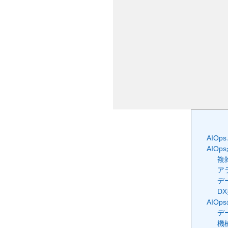
AIO
AIO
複
ア
デ
D
AIO
デ
機