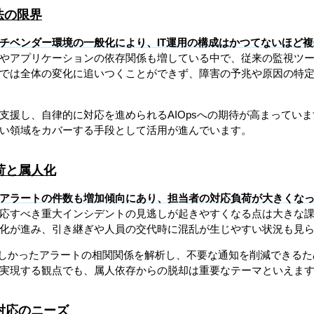
法の限界
チベンダー環境の一般化により、IT運用の構成はかつてないほど
やアプリケーションの依存関係も増している中で、従来の監視ツ
では全体の変化に追いつくことができず、障害の予兆や原因の特
支援し、自律的に対応を進められるAIOpsへの期待が高まってい
い領域をカバーする手段として活用が進んでいます。
荷と属人化
アラートの件数も増加傾向にあり、担当者の対応負荷が大きくな
応すべき重大インシデントの見逃しが起きやすくなる点は大きな
化が進み、引き継ぎや人員の交代時に混乱が生じやすい状況も見
は難しかったアラートの相関関係を解析し、不要な通知を削減できる
実現する観点でも、属人依存からの脱却は重要なテーマといえま
対応のニーズ