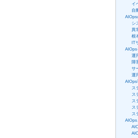
イ
自
AIO
シ
異
根
I
AIO
運
障
サ
運
AIO
ス
ス
ス
ス
ス
AIO
AI
AI