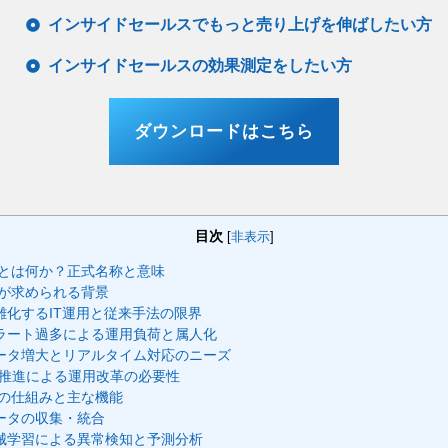
インサイドセールスでもっと売り上げを伸ばしたい方
インサイドセールスの効果測定をしたい方
ダウンロードはこちら
目次
[
非表示
]
psとは何か？正式名称と意味
psが求められる背景
雑化するIT運用と従来手法の限界
ラート過多による運用負荷と属人化
ータ増大とリアルタイム対応のニーズ
X推進による運用改革の必要性
psの仕組みと主な機能
ータの収集・統合
械学習による異常検知と予測分析