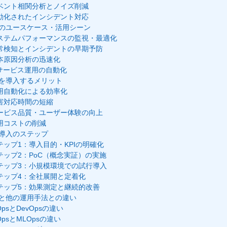
ベント相関分析とノイズ削減
動化されたインシデント対応
psのユースケース・活用シーン
ステムパフォーマンスの監視・最適化
常検知とインシデントの早期予防
本原因分析の迅速化
Tサービス運用の自動化
psを導入するメリット
用自動化による効率化
害対応時間の短縮
ービス品質・ユーザー体験の向上
用コストの削減
ps導入のステップ
テップ1：導入目的・KPIの明確化
テップ2：PoC（概念実証）の実施
テップ3：小規模環境での試行導入
テップ4：全社展開と定着化
テップ5：効果測定と継続的改善
psと他の運用手法との違い
OpsとDevOpsの違い
OpsとMLOpsの違い