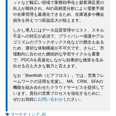
ットなど幅広い領域で業務効率化と顧客満足度の
向上が期待され、AIの高精度分析により需要予測
や在庫管理も最適化できるため、在庫過多や機会
損失を抑えつつ収益拡大が狙えます。
しかし導入にはデータ品質管理やコスト、スキル
不足への対応が必須で、プライバシー保護やアル
ゴリズムのブラックボックス化などの懸念もある
ため、適切な体制構築が不可欠です。さらに、市
場動向に合わせた継続的な学習サイクルも重要
で、PDCAを高速化しながら効果的な施策を生み
出せる点も大きな魅力と言えます。
なお「Beerfroth（ビアフロス）」では、営業フレ
ームワークの活用を支援し、MA、CRM、SFAの
機能を組み合わせたクラウドサービスを提供して
います。貴社の営業プロセスを強化するために、
ぜひお気軽に
お問い合わせ
ください。
マーケティング
,
AI