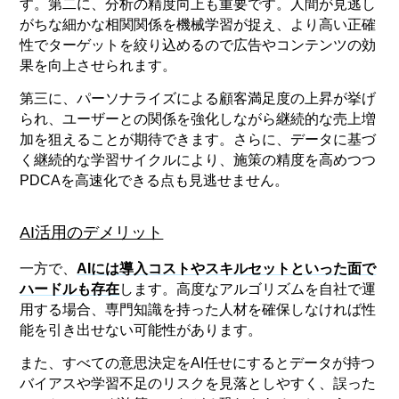
す。第二に、分析の精度向上も重要です。人間が見逃し
がちな細かな相関関係を機械学習が捉え、より高い正確
性でターゲットを絞り込めるので広告やコンテンツの効
果を向上させられます。
第三に、パーソナライズによる顧客満足度の上昇が挙げ
られ、ユーザーとの関係を強化しながら継続的な売上増
加を狙えることが期待できます。さらに、データに基づ
く継続的な学習サイクルにより、施策の精度を高めつつ
PDCAを高速化できる点も見逃せません。
AI活用のデメリット
一方で、
AIには導入コストやスキルセットといった面で
ハードルも存在
します。高度なアルゴリズムを自社で運
用する場合、専門知識を持った人材を確保しなければ性
能を引き出せない可能性があります。
また、すべての意思決定をAI任せにするとデータが持つ
バイアスや学習不足のリスクを見落としやすく、誤った