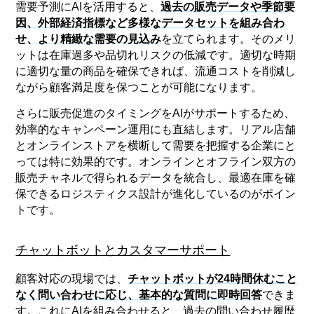
需要予測にAIを活用すると、
過去の販売データや季節要
因、外部経済指標など多様なデータセットを組み合わ
せ、より精緻な需要の見込み
を立てられます。そのメリ
ットは在庫過多や品切れリスクの低減です。適切な時期
に適切な量の商品を確保できれば、流通コストを削減し
ながら顧客満足度を保つことが可能になります。
さらに販売促進のタイミングをAIがサポートするため、
効率的なキャンペーン運用にも直結します。リアル店舗
とオンラインストアを横断して需要を把握する企業にと
っては特に効果的です。オンラインとオフライン双方の
販売チャネルで得られるデータを統合し、最適在庫を確
保できるロジスティクス設計が進化しているのがポイン
トです。
チャットボットとカスタマーサポート
顧客対応の現場では、
チャットボットが24時間休むこと
なく問い合わせに応じ、基本的な質問に即時回答
できま
す。これにAIを組み合わせると、過去の問い合わせ履歴