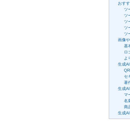
おすす
ツー
ツ
ツー
ツー
ツー
画像や
基
ロ
よ
生成A
Q
セ
著
生成A
マ
名
商
生成A