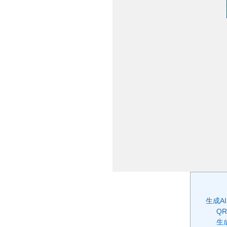
生成A
Q
生