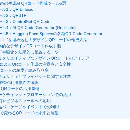
めの生成AI QRコード作成ツール5選
ル1：QR Diffusion
ール2：QRBTF
ル3：ControlNet QR Code
ル4：AI QR Code Generator (Replicate)
ル5：Hugging Face Spacesの各種QR Code Generator
ロゴを埋め込む！デザインQRコードの作成方法
本的なデザインQRコード作成手順
ゴや画像を効果的に配置するコツ
りクリエイティブなデザインQRコードのアイデア
IによるQRコード作成の注意点と安全性
Rコードの精度と読み取り率
キュリティとプライバシーに関する注意
作権や利用規約の確認
I QRコードの活用事例
ーケティング・プロモーションでの活用
刺やビジネスツールへの応用
品パッケージやイベントでの利用
Iで変わるQRコードの未来と展望