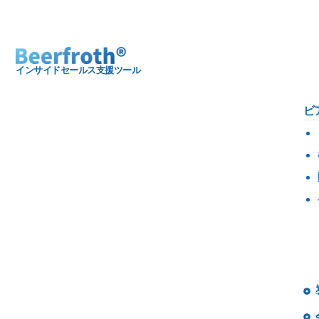
インサイドセールス支援ツール
ビ