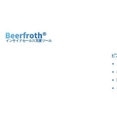
インサイドセールス支援ツール
ビ