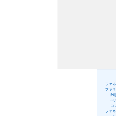
ファネ
ファネ
離
ペ
コ
ファネ