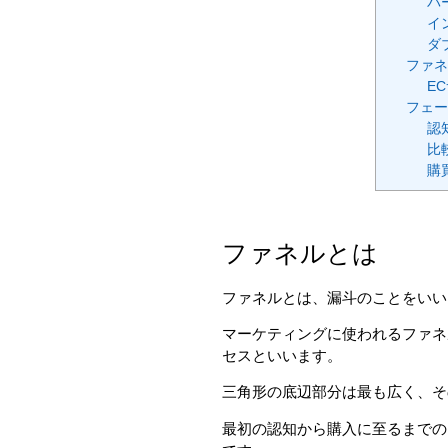
バ
イ
ダ
ファネ
E
フェー
認
比
購
ファネルとは
ファネルとは、漏斗のことをいい
マーケティングに使われるファネ
セスといいます。
三角形の底辺部分は最も広く、そ
最初の認知から購入に至るまでの