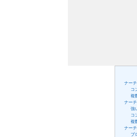
ナーチ
コ
複
ナーチ
強
コ
複
ナーチ
ブ