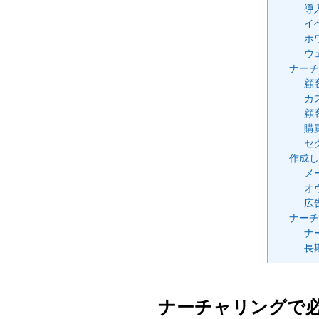
導
イ
ホ
ウ
ナーチ
顧
カ
顧
購
セ
作成し
メ
オ
広
ナーチ
ナ
長
ナーチャリングで