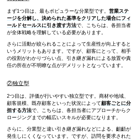
まず1つ目は、最もポピュラーな分業型です。
営業ステ
ージを分解し、決められた基準をクリアした場合にフィ
ールドセールスに引き渡す方法
で、こちらは、各担当者
が全体戦略を理解している必要があります。
さらに活動が絞られることによって生産性が向上すると
いうメリットもあります。ですが、顧客にとって、相手
の役割がわかりづらい点、引き継ぎ漏れによる放置や責
任の所在が不明瞭な点がデメリットとなっています。
②独立型
2つ目は、評価が行いやすい独立型です。商材や地域、
顧客規模、既存顧客といった状況によって
顧客ごとに分
担する方法
で、こちらは、各担当者にアプローチからク
ロージングまでの幅広いスキルが必要になります。
さらに、分業型と違い引き継ぎ漏れなどによる、齟齬が
発生しにくくなっています。ですが、訪問を要求された