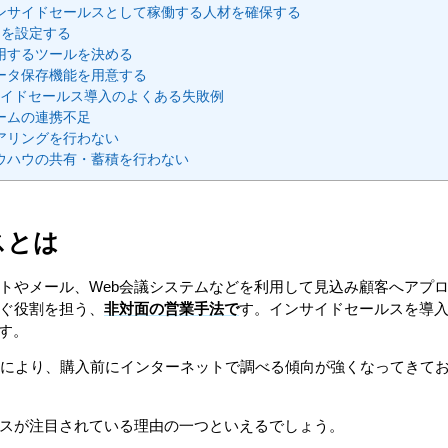
ンサイドセールスとして稼働する人材を確保する
PIを設定する
用するツールを決める
ータ保存機能を用意する
イドセールス導入のよくある失敗例
ームの連携不足
アリングを行わない
ウハウの共有・蓄積を行わない
スとは
トやメール、Web会議システムなどを利用して見込み顧客へアプ
ぐ役割を担う、
非対面の営業手法で
す。インサイドセールスを導
す。
展により、購入前にインターネットで調べる傾向が強くなってきて
スが注目されている理由の一つといえるでしょう。