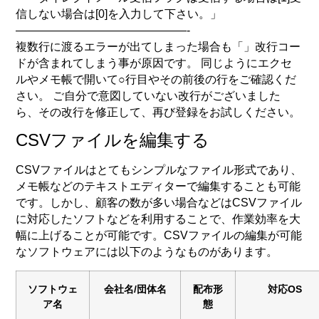
信しない場合は[0]を入力して下さい。」
———————————————-
複数行に渡るエラーが出てしまった場合も「」改行コー
ドが含まれてしまう事が原因です。
同じようにエクセ
ルやメモ帳で開いて○行目やその前後の行をご確認くだ
さい。 ご自分で意図していない改行がございました
ら、その改行を修正して、再び登録をお試しください。
CSVファイルを編集する
CSVファイルはとてもシンプルなファイル形式であり、
メモ帳などのテキストエディターで編集することも可能
です。しかし、顧客の数が多い場合などはCSVファイル
に対応したソフトなどを利用することで、作業効率を大
幅に上げることが可能です。CSVファイルの編集が可能
なソフトウェアには以下のようなものがあります。
ソフトウェ
会社名/団体名
配布形
対応OS
ア名
態