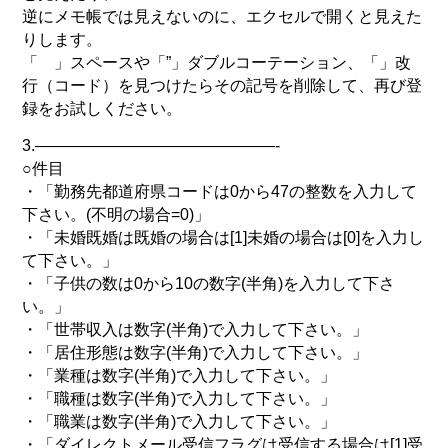
逆にメモ帳では見えないのに、エクセルで開くと見えた
りします。
「 」スペースや「”」ダブルコーテーション、「」改
行（コード）を見つけたらその記号を削除して、再び登
録をお試しください。
3.———————————————-
○件目
・「勤務先都道府県コードは0から47の整数を入力して
下さい。(不明の場合=0)」
・「未婚既婚は既婚の場合は[1]未婚の場合は[0]を入力し
て下さい。」
・「子供の数は0から10の数字(半角)を入力して下さ
い。」
・「世帯収入は数字(半角)で入力して下さい。」
・「居住形態は数字(半角)で入力して下さい。」
・「業種は数字(半角)で入力して下さい。」
・「職種は数字(半角)で入力して下さい。」
・「職業は数字(半角)で入力して下さい。」
・「ダイレクトメール受信フラグは受信する場合は[1]受