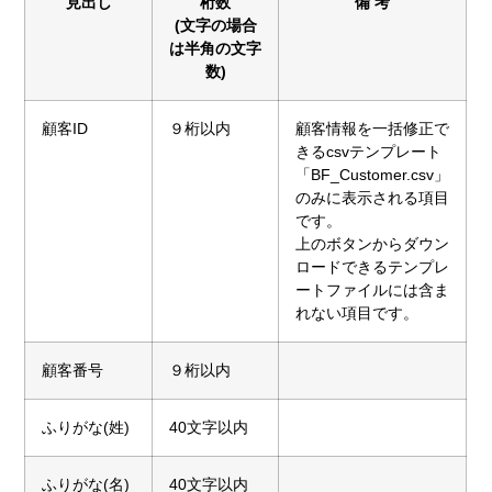
見出し
桁数
備 考
(文字の場合
は半角の文字
数)
顧客ID
９桁以内
顧客情報を一括修正で
きるcsvテンプレート
「BF_Customer.csv」
のみに表示される項目
です。
上のボタンからダウン
ロードできるテンプレ
ートファイルには含ま
れない項目です。
顧客番号
９桁以内
ふりがな(姓)
40文字以内
ふりがな(名)
40文字以内