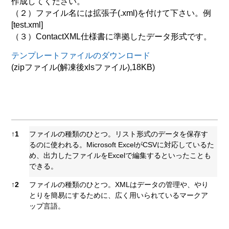
作成してください。
（２）ファイル名には拡張子(.xml)を付けて下さい。例
[test.xml]
（３）ContactXML仕様書に準拠したデータ形式です。
テンプレートファイルのダウンロード
(zipファイル(解凍後xlsファイル),18KB)
References
↑
1
ファイルの種類のひとつ。リスト形式のデータを保存す
るのに使われる。Microsoft ExcelがCSVに対応しているた
め、出力したファイルをExcelで編集するといったことも
できる。
↑
2
ファイルの種類のひとつ。XMLはデータの管理や、やり
とりを簡易にするために、広く用いられているマークア
ップ言語。